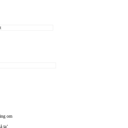
t
ning om
å ta’