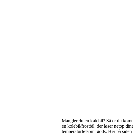
Mangler du en kølebil? Så er du kommet
en kølebil/frostbil, der løser netop di
temperaturfølsomt gods. Her på siden s