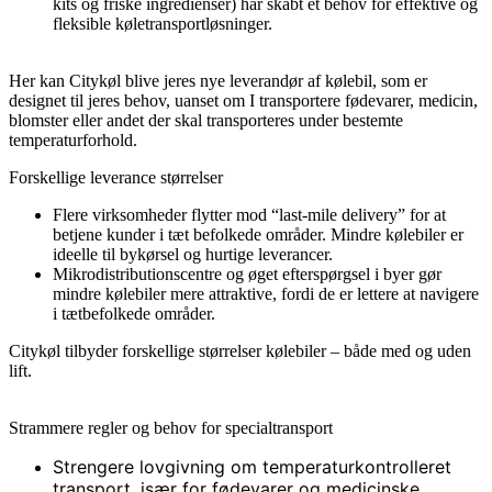
kits og friske ingredienser) har skabt et behov for effektive og
fleksible køletransportløsninger.
Her kan Citykøl blive jeres nye leverandør af kølebil, som er
designet til jeres behov, uanset om I transportere fødevarer, medicin,
blomster eller andet der skal transporteres under bestemte
temperaturforhold.
Forskellige leverance størrelser
Flere virksomheder flytter mod “last-mile delivery” for at
betjene kunder i tæt befolkede områder. Mindre kølebiler er
ideelle til bykørsel og hurtige leverancer.
Mikrodistributionscentre og øget efterspørgsel i byer gør
mindre kølebiler mere attraktive, fordi de er lettere at navigere
i tætbefolkede områder.
Citykøl tilbyder forskellige størrelser kølebiler – både med og uden
lift.
Strammere regler og behov for specialtransport
Strengere lovgivning om temperaturkontrolleret
transport, især for fødevarer og medicinske