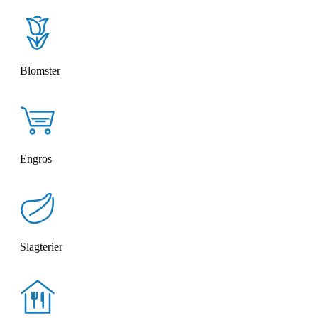
Blomster
Engros
Slagterier