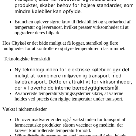
produkter, skaber behov for højere standarder, som
mindre kølebiler kan opfylde.
Branchen oplever større krav til fleksibilitet og sporbarhed af
temperatur og leverancer, hvilket presser virksomheder til at
opgradere deres bilpark.
Hos Citykøl er det både muligt at få logger, standkøl og flere
muligheder for at kontrollere og styre temperaturen i lastrummet.
Teknologiske fremskridt
Ny teknologi inden for elektriske kølebiler gør det
muligt at kombinere miljøvenlig transport med
køletransport. Dette er attraktivt for virksomheder,
der vil overholde interne bæredygtighedsmål.
Avancerede temperaturstyringssystemer sikrer, at varerne
holdes ved præcis den rigtige temperatur under transport.
Vækst i nichemarkeder
Ud over madvarer er der også vækst inden for transport af
farmaceutiske produkter, såsom vacciner og medicin, der
kræver kontrollerede temperaturforhold.
Mikrodistributionscentre og små leverancer til f.eks. lokale