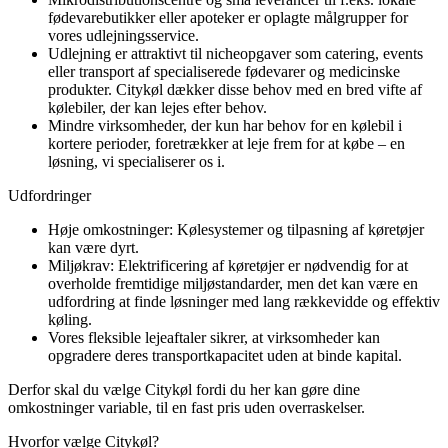
fødevarebutikker eller apoteker er oplagte målgrupper for
vores udlejningsservice.
Udlejning er attraktivt til nicheopgaver som catering, events
eller transport af specialiserede fødevarer og medicinske
produkter. Citykøl dækker disse behov med en bred vifte af
kølebiler, der kan lejes efter behov.
Mindre virksomheder, der kun har behov for en kølebil i
kortere perioder, foretrækker at leje frem for at købe – en
løsning, vi specialiserer os i.
Udfordringer
Høje omkostninger: Kølesystemer og tilpasning af køretøjer
kan være dyrt.
Miljøkrav: Elektrificering af køretøjer er nødvendig for at
overholde fremtidige miljøstandarder, men det kan være en
udfordring at finde løsninger med lang rækkevidde og effektiv
køling.
Vores fleksible lejeaftaler sikrer, at virksomheder kan
opgradere deres transportkapacitet uden at binde kapital.
Derfor skal du vælge Citykøl fordi du her kan gøre dine
omkostninger variable, til en fast pris uden overraskelser.
Hvorfor vælge Citykøl?