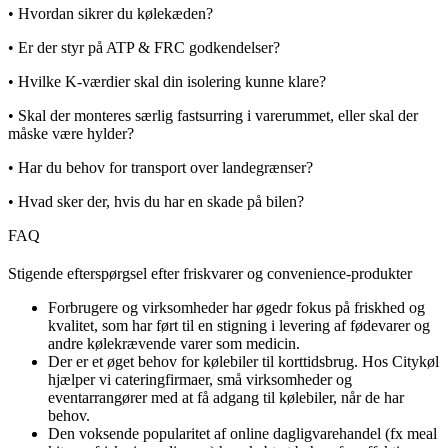
• Hvordan sikrer du kølekæden?
• Er der styr på ATP & FRC godkendelser?
• Hvilke K-værdier skal din isolering kunne klare?
• Skal der monteres særlig fastsurring i varerummet, eller skal der
måske være hylder?
• Har du behov for transport over landegrænser?
• Hvad sker der, hvis du har en skade på bilen?
FAQ
Stigende efterspørgsel efter friskvarer og convenience-produkter
Forbrugere og virksomheder har øgedr fokus på friskhed og
kvalitet, som har ført til en stigning i levering af fødevarer og
andre kølekrævende varer som medicin.
Der er et øget behov for kølebiler til korttidsbrug. Hos Citykøl
hjælper vi cateringfirmaer, små virksomheder og
eventarrangører med at få adgang til kølebiler, når de har
behov.
Den voksende popularitet af online dagligvarehandel (fx meal